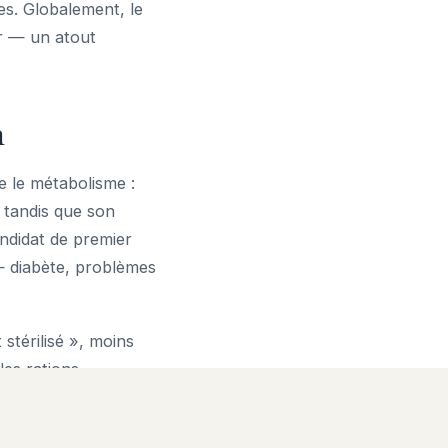
es. Globalement, le
ur — un atout
n
ie le métabolisme :
, tandis que son
andidat de premier
 — diabète, problèmes
stérilisé », moins
es rations
ouvoir sentir ses
 dessus. La gestion