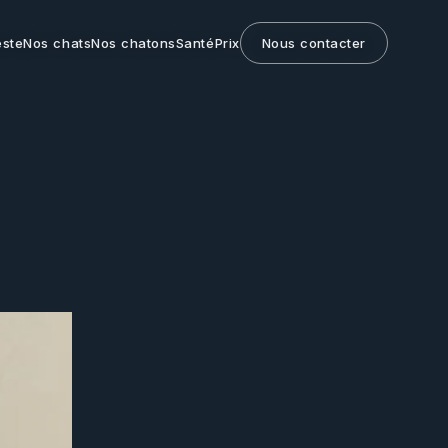
este
Nos chats
Nos chatons
Santé
Prix
Nous contacter