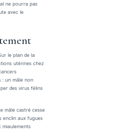
imal ne pourra pas
ute avec le
rtement
ur le plan de la
ctions utérines chez
 cancers
s : un mâle non
per des virus félins
e mâle castré cesse
s enclin aux fugues
ux miaulements