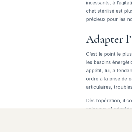
incessants, à l’agit
chat stérilisé est p
précieux pour les n
Adapter l’
C’est le point le plu
les besoins énergéti
appétit, lui, a tend
ordre à la prise de 
articulaires, troubles
Dès l’opération, il 
calorique et adapté
indiquées. Pesez vot
côtes sous une fine 