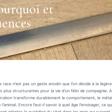
ourquoi et
uences
e race n’est pas un geste anodin que l’on décide à la légère
es plus structurantes pour la vie d’un félin de compagnie. A
pération transforme durablement le comportement, le méta
 l’animal. Encore faut-il savoir à quel âge l’envisager, ce q
nt adapter le quotidien du chat dans les mois qui suivent.