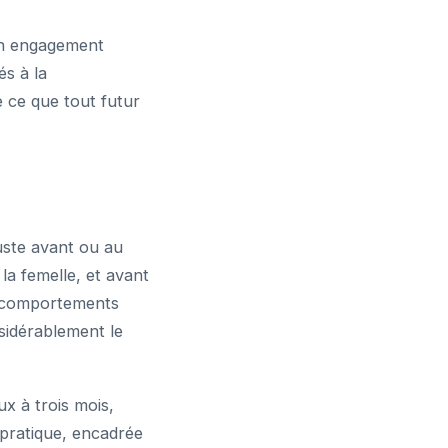
’un engagement
és à la
e ce que tout futur
uste avant ou au
la femelle, et avant
de comportements
nsidérablement le
ux à trois mois,
pratique, encadrée