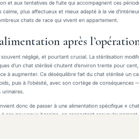
ation et aux tentatives de fuite qui accompagnent ces périod
lus calme, plus affectueux et mieux adapté à la vie d’intérie
ombreux chats de race qui vivent en appartement.
alimentation après l’opératio
s souvent négligé, et pourtant crucial. La stérilisation modif
ques d’un chat stérilisé chutent d’environ trente pour cent
ance à augmenter. Ce déséquilibre fait du chat stérilisé un c
poids, puis à l’obésité, avec son cortège de conséquences
 urinaires.
convient donc de passer à une alimentation spécifique « chat 
e à ses nouveaux besoins, en respectant scrupuleusement l
re chat régulièrement et surveillez sa silhouette : on doit p
couche de graisse, et distinguer une taille marquée vue de