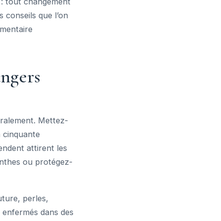
 : tout changement
s conseils que l’on
imentaire
angers
éralement. Mettez-
à cinquante
endent attirent les
linthes ou protégez-
uture, perles,
e enfermés dans des