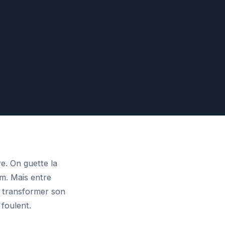
re. On guette la
om. Mais entre
 : transformer son
 foulent.