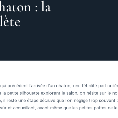
haton : la
lète
s qui précèdent l’arrivée d’un chaton, une fébrilité particuliè
à la petite silhouette explorant le salon, on hésite sur le n
té, il reste une étape décisive que l’on néglige trop souvent
sûr et accueillant, avant même que les petites pattes ne le