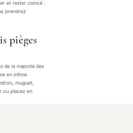
er et rester coincé :
us prendrez
ois pièges
s de la majorité des
me en infime
endron, muguet,
ez ou placez en
sez : posez des
ertes. Enfin, les
er : nouez-les en