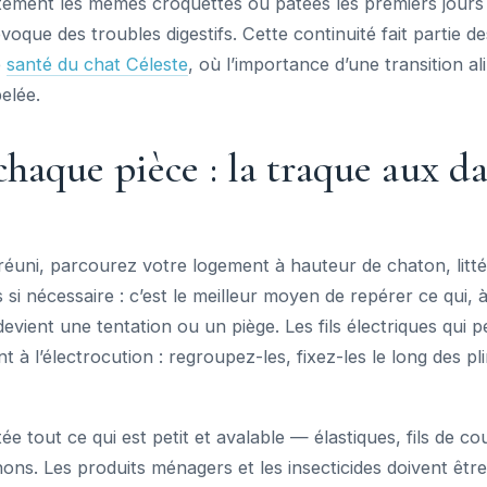
ctement les mêmes croquettes ou pâtées les premiers jours
oque des troubles digestifs. Cette continuité fait partie de
e
santé du chat Céleste
, où l’importance d’une transition al
elée.
chaque pièce : la traque aux d
 réuni, parcourez votre logement à hauteur de chaton, litt
 si nécessaire : c’est le meilleur moyen de repérer ce qui, 
evient une tentation ou un piège. Les fils électriques qui p
 à l’électrocution : regroupez-les, fixez-les le long des p
e tout ce qui est petit et avalable — élastiques, fils de co
ns. Les produits ménagers et les insecticides doivent êtr