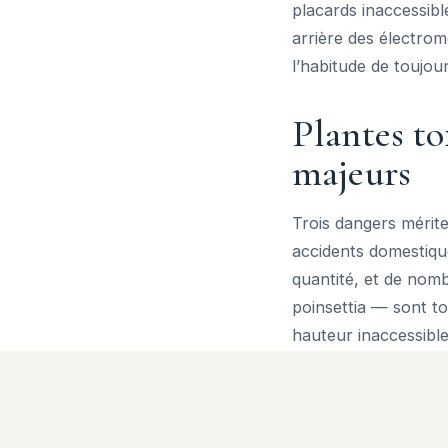
placards inaccessible
arrière des électro
l’habitude de toujours
Plantes tox
majeurs
Trois dangers mérite
accidents domestique
quantité, et de nom
poinsettia — sont to
hauteur inaccessible
Les fenêtres et balc
filets ou des grilles
cordons de stores et