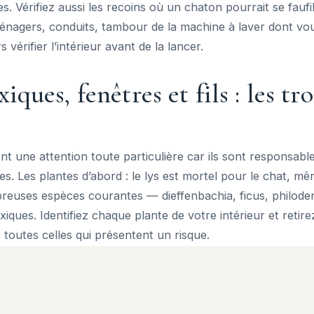
s. Vérifiez aussi les recoins où un chaton pourrait se faufil
ménagers, conduits, tambour de la machine à laver dont vo
 vérifier l’intérieur avant de la lancer.
iques, fenêtres et fils : les tr
nt une attention toute particulière car ils sont responsable
s. Les plantes d’abord : le lys est mortel pour le chat, mê
breuses espèces courantes — dieffenbachia, ficus, philod
xiques. Identifiez chaque plante de votre intérieur et retir
 toutes celles qui présentent un risque.
ons ensuite, déjà évoqués mais qu’on ne répétera jamais as
, et bannissez les fenêtres oscillo-battantes laissées entrouv
 de rideaux, dans lesquels un chaton joueur peut s’étrangl