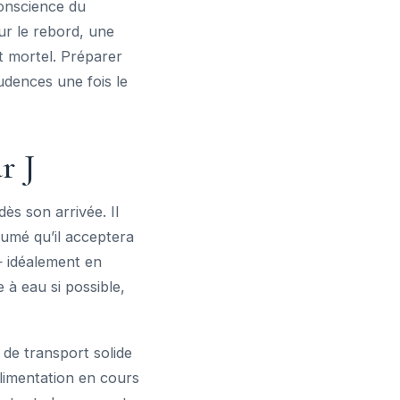
onscience du
ur le rebord, une
t mortel. Préparer
dences une fois le
r J
s son arrivée. Il
fumé qu’il acceptera
 — idéalement en
 à eau si possible,
 de transport solide
alimentation en cours