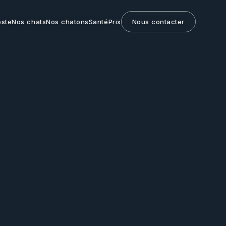
este
Nos chats
Nos chatons
Santé
Prix
Nous contacter